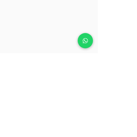
Dúvidas ou mais informações?
É muito fácil! Clique no botão ao lado e um
consultor educacional lhe dará mais
orientações.
Falar com um um Consultor/a Educacional