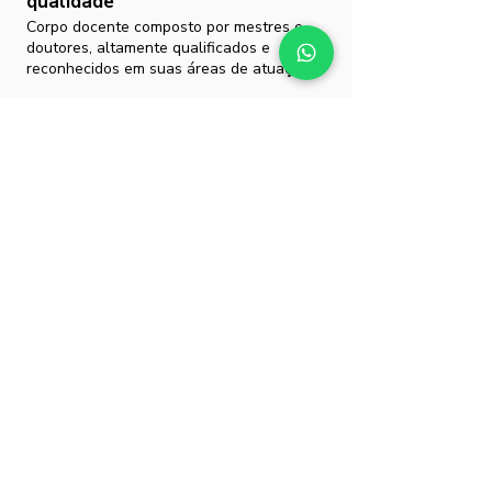
qualidade
Corpo docente composto por mestres e
doutores, altamente qualificados e
reconhecidos em suas áreas de atuação.
Ulife
Conte com um ambiente virtual exclusivo
para você acessar as aulas virtuais,
material complementar, biblioteca, cursos
e outras informações para sua vida
acadêmica.
Dúvidas ou mais informações?
É muito fácil! Clique no botão ao lado e um
consultor educacional lhe dará mais
orientações.