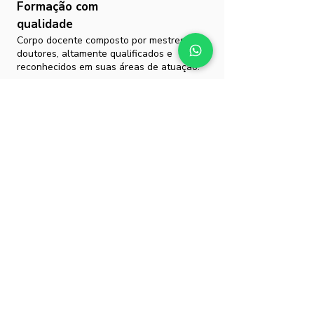
Formação com
qualidade
Corpo docente composto por mestres e
doutores, altamente qualificados e
reconhecidos em suas áreas de atuação.
Ulife
Conte com um ambiente virtual exclusivo
para você acessar as aulas virtuais,
material complementar, biblioteca, cursos
e outras informações para sua vida
acadêmica.
Dúvidas ou mais informações?
É muito fácil! Clique no botão ao lado e um