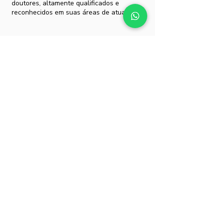
doutores, altamente qualificados e
reconhecidos em suas áreas de atuação.
Ulife
Conte com um ambiente virtual exclusivo
para você acessar as aulas virtuais,
material complementar, biblioteca, cursos
e outras informações para sua vida
acadêmica.
Dúvidas ou mais informações?
É muito fácil! Clique no botão ao lado e um
consultor educacional lhe dará mais
orientações.