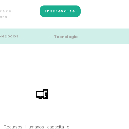
as de
Inscreva-se
esso
Negócios
Tecnologia
Modalidade:
100% EAD
e Recursos Humanos capacita o