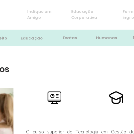
Indique um
Educação
Form
Amigo
Corporativa
ingr
Exatas
Humanas
eito
Educação
os
Duração:
Certificação:
4 semestres
Tecnólogo
O curso superior de Tecnologia em Gestão d