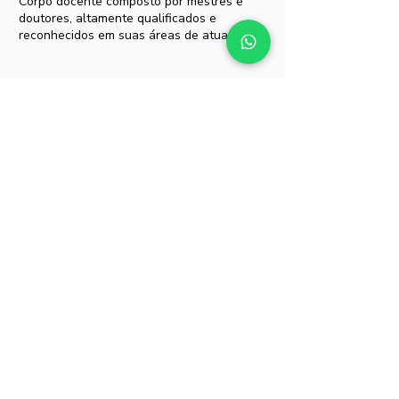
Corpo docente composto por mestres e
doutores, altamente qualificados e
reconhecidos em suas áreas de atuação.
Ulife
Conte com um ambiente virtual exclusivo
para você acessar as aulas virtuais,
material complementar, biblioteca, cursos
e outras informações para sua vida
acadêmica.
Dúvidas ou mais informações?
É muito fácil! Clique no botão ao lado e um
consultor educacional lhe dará mais
orientações.